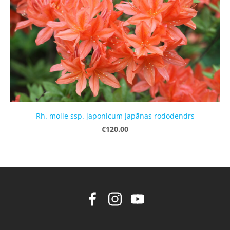
Rh. molle ssp. japonicum Japānas rododendrs
€120.00