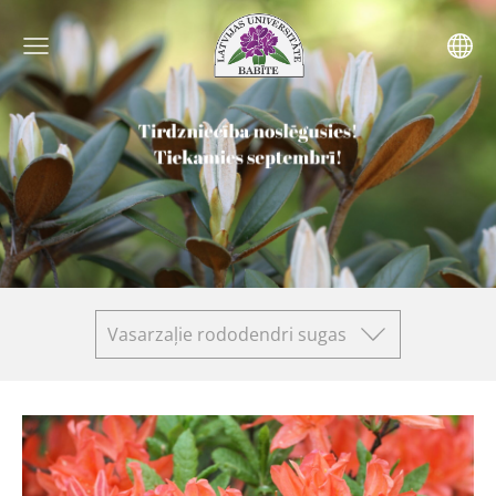
Vasarzaļie rododendri sugas